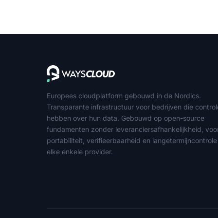
Europees cloudplatform gebouwd in de Nordics.
Transparante infrastructuur voor bedrijven die contro
hebben over hun data. Gebouwd op open-source
fundamenten zonder leveranciersafhankelijkheid, voo
portabiliteit, verifieerbaarheid en langetermijncontrole
elke enkele provider.