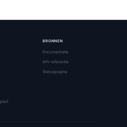
BRONNEN
Documentatie
API-referentie
Statuspagina
pact