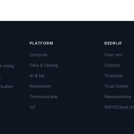
PLATFORM
BEDRIJF
Compute
Over ons
Data & Opslag
Contact
le nodig
AI & ML
Trustpilot
r
Netwerken
Trust Center
 buiten
Communicatie
Nieuwsruimte
IoT
WAYSCloud Im