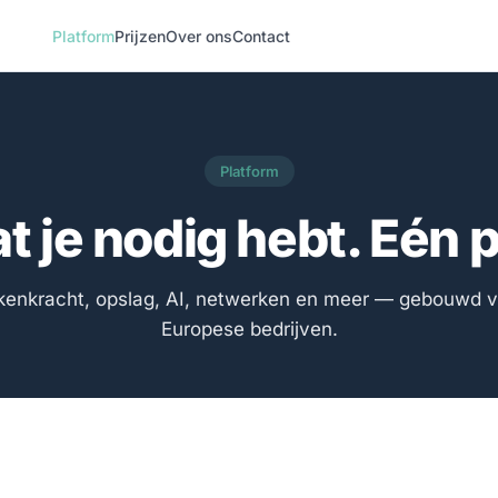
Platform
Prijzen
Over ons
Contact
Platform
t je nodig hebt. Eén 
kenkracht, opslag, AI, netwerken en meer — gebouwd v
Europese bedrijven.